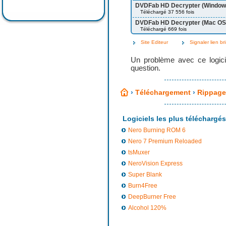
DVDFab HD Decrypter (Window
Téléchargé 37 556 fois
DVDFab HD Decrypter (Mac OS X
Téléchargé 669 fois
Site Editeur
Signaler lien br
Un problème avec ce logici
question.
›
Téléchargement
›
Rippage 
Logiciels les plus téléchargés
Nero Burning ROM 6
Nero 7 Premium Reloaded
tsMuxer
NeroVision Express
Super Blank
Burn4Free
DeepBurner Free
Alcohol 120%