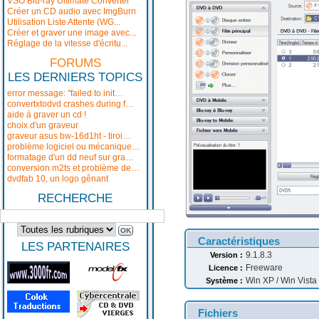
VSO Blu-ray Ultimate Converter
Créer un CD audio avec ImgBurn
Utilisation Liste Attente (WG...
Créer et graver une image avec...
Réglage de la vitesse d'écritu...
FORUMS
LES DERNIERS TOPICS
error message: "failed to init…
convertxtodvd crashes during f…
aide à graver un cd !
choix d'un graveur
graveur asus bw-16d1ht - tiroi…
problème logiciel ou mécanique…
formatage d'un dd neuf sur gra…
conversion m2ts et problème de…
dvdfab 10, un logo gênant
RECHERCHE
Caractéristiques
LES PARTENAIRES
9.1.8.3
Version :
Freeware
Licence :
Win XP / Win Vista /
Système :
Fichiers